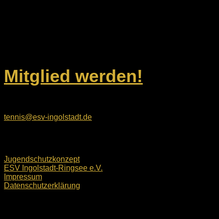
ESV Ingolstadt-Ringsee e.V.
Geisenfelder Straße 1
85053 Ingolstadt
Unsere Kontaktdaten
Mitglied werden!
E-Mail:
tennis@esv-ingolstadt.de
Rechtliches
Jugendschutzkonzept
ESV Ingolstadt-Ringsee e.V.
Impressum
Datenschutzerklärung
ESV Ingolstadt-Ringsee e.V. © 2026. Alle Rechte
vorbehalten.